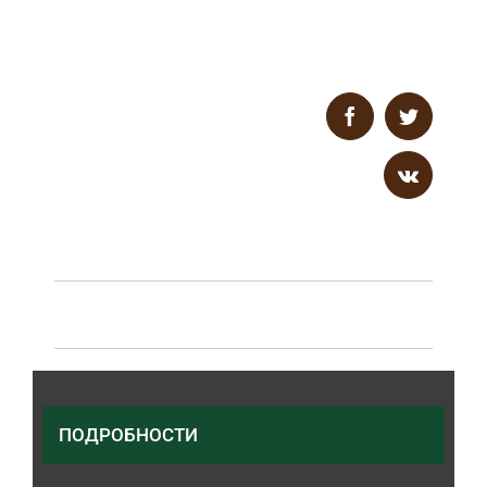
Facebook
Twitter
Поделитесь с друзьями в
соцсетях
Vk
JAM
Вечеринка в стиле Disco
ПОДРОБНОСТИ