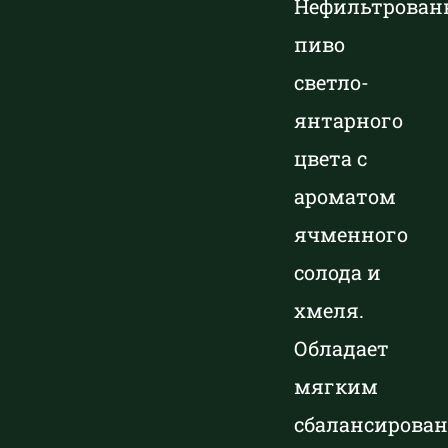
Нефильтрован
Larger
Image
пиво
светло-
янтарного
цвета с
ароматом
ячменного
солода и
хмеля.
Обладает
мягким
сбалансирова