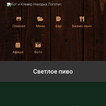
Skip
to
content
Главная
Меню
Бар
Бизнес-ланч
Афиша
Фото
Светлое пиво
View