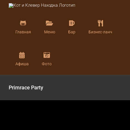
Skip
to
content
Главная
Меню
Бар
Бизнес-ланч
Афиша
Фото
Primrace Party